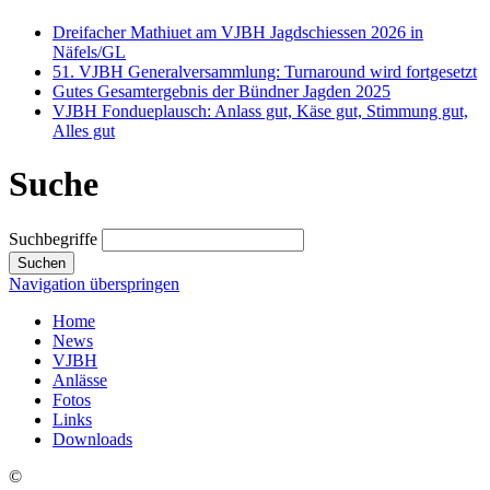
Dreifacher Mathiuet am VJBH Jagdschiessen 2026 in
Näfels/GL
51. VJBH Generalversammlung: Turnaround wird fortgesetzt
Gutes Gesamtergebnis der Bündner Jagden 2025
VJBH Fondueplausch: Anlass gut, Käse gut, Stimmung gut,
Alles gut
Suche
Suchbegriffe
Suchen
Navigation überspringen
Home
News
VJBH
Anlässe
Fotos
Links
Downloads
©