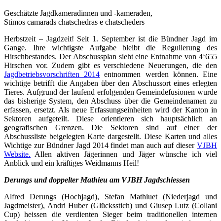
Geschätzte Jagdkameradinnen und -kameraden,
Stimos camarads chatschedras e chatscheders
Herbstzeit – Jagdzeit! Seit 1. September ist die Bündner Jagd im
Gange. Ihre wichtigste Aufgabe bleibt die Regulierung des
Hirschbestandes. Der Abschussplan sieht eine Entnahme von 4‘655
Hirschen vor. Zudem gibt es verschiedene Neuerungen, die den
Jagdbetriebsvorschriften 2014
entnommen werden können. Eine
wichtige betrifft die Angaben über den Abschussort eines erlegten
Tieres. Aufgrund der laufend erfolgenden Gemeindefusionen wurde
das bisherige System, den Abschuss über die Gemeindenamen zu
erfassen, ersetzt. Als neue Erfassungseinheiten wird der Kanton in
Sektoren aufgeteilt. Diese orientieren sich hauptsächlich an
geografischen Grenzen. Die Sektoren sind auf einer der
Abschussliste beigelegten Karte dargestellt. Diese Karten und alles
Wichtige zur Bündner Jagd 2014 findet man auch auf dieser
VJBH
Website.
Allen aktiven Jägerinnen und Jäger wünsche ich viel
Anblick und ein kräftiges Weidmanns Heil!
Derungs und doppelter Mathieu am VJBH Jagdschiessen
Alfred Derungs (Hochjagd), Stefan Mathiuet (Niederjagd und
Jagdmeister), Andri Huber (Glücksstich) und Giusep Lutz (Collani
Cup) heissen die verdienten Sieger beim traditionellen internen