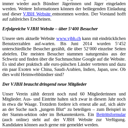
immer wieder auch Bündner Jägerinnen und Jäger eingeladen
werden. Weitere Informationen können der beiliegenden Einladung
und dieser
VJBH Website
entnommen werden. Der Vorstand hofft
auf zahlreiches Erscheinen.
Erfolgreiche VJBH Website – über 5‘400 Besucher
Unsere stets aktuelle Website
www.vjbh.ch
kann mit eindrücklichen
Benutzerzahlen auf-warten. Bis Juni 2014 wurden 5‘452
unterschiedliche Besucher gezählt, die über 52‘000 einzelne Seiten
abriefen. Die meisten Besucher stammen naturgemäss aus der
Schweiz und finden über die Suchmaschine Google auf die Website.
Es sind aber praktisch alle euro-päischen Länder vertreten und dazu
ein paar Exoten wie China, Saudi-Arabien, Indien, Japan, usw. Ob
dies wohl Heimwehbündner sind?
Der VJBH braucht dringend neue Mitglieder
Unser Verein zählt derzeit noch rund 60 Mitgliederinnen und
Mitglieder. Aus- und Eintritte halten sich zwar in diesem Jahr noch
in etwa die Waage. Trotzdem fordere ich erneut alle auf, sich aktiv
an der Suche nach „jungem Blut“ zu beteiligen – zum Beispiel in
der Stamm-sektion oder im Bekanntenkreis. Ein
Beitrittsformular
(auch online) steht auf der VJBH Website zur Verfügung.
Kandidaten können auch gerne mir gemeldet werden.