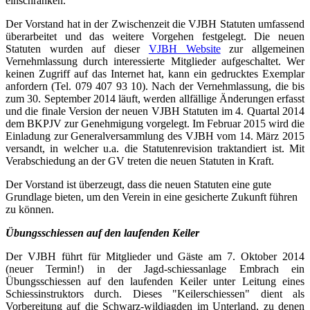
einschränken.
Der Vorstand hat in der Zwischenzeit die VJBH Statuten umfassend
überarbeitet und das weitere Vorgehen festgelegt. Die neuen
Statuten wurden auf dieser
VJBH Website
zur allgemeinen
Vernehmlassung durch interessierte Mitglieder aufgeschaltet. Wer
keinen Zugriff auf das Internet hat, kann ein gedrucktes Exemplar
anfordern (Tel. 079 407 93 10). Nach der Vernehmlassung, die bis
zum 30. September 2014 läuft, werden allfällige Änderungen erfasst
und die finale Version der neuen VJBH Statuten im 4. Quartal 2014
dem BKPJV zur Genehmigung vorgelegt. Im Februar 2015 wird die
Einladung zur Generalversammlung des VJBH vom 14. März 2015
versandt, in welcher u.a. die Statutenrevision traktandiert ist. Mit
Verabschiedung an der GV treten die neuen Statuten in Kraft.
Der Vorstand ist überzeugt, dass die neuen Statuten eine gute
Grundlage bieten, um den Verein in eine gesicherte Zukunft führen
zu können.
Übungsschiessen auf den laufenden Keiler
Der VJBH führt für Mitglieder und Gäste am 7. Oktober 2014
(neuer Termin!) in der Jagd-schiessanlage Embrach ein
Übungsschiessen auf den laufenden Keiler unter Leitung eines
Schiessinstruktors durch. Dieses "Keilerschiessen" dient als
Vorbereitung auf die Schwarz-wildjagden im Unterland, zu denen