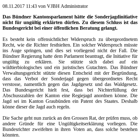
08.11.2017 11:43
von VJBH Administrator
Das Bündner Kantonsparlament hätte die Sonderjagdinitiative
nicht für ungültig erklärten dürfen. Zu diesem Schluss ist das
Bundesgericht bei einer öffentlichen Beratung gelangt.
Es besteht kein offensichtlicher Widerspruch zu übergeordnetem
Recht, wie die Richter festhielten. Ein solcher Widerspruch müsste
ins Auge springen, und dies sei vorliegend nicht der Fall. Die
Bündner Regierung hatte dem Parlament beantragt, die Initiative für
ungültig zu erklären. Sie stützte sich dabei auf ein
wildtierbiologisches und ein juristisches Gutachten. Das Bündner
Verwaltungsgericht stützte diesen Entscheid mit der Begründung,
dass das Verbot der Sonderjagd gegen übergeordnetes Recht
verstosse, namentlich gegen das Jagdgesetz und das Waldgesetz.
Das Bundesgericht hielt fest, dass bei Nichterfüllung der
Abschusszahlen der Kanton eine Regiejagd anordnen könne. Die
Jagd sei im Kanton Graubünden ein Patent des Staates. Deshalb
könne dieser die Jagd auch regeln.
Die Sache geht nun zurück an den Grossen Rat, der prüfen muss, ob
andere Gründe für eine Ungültigkeitserklärung vorliegen. Die
Bundesrichter zweifelten in ihren Voten an, dass solche bestehen
könnten.