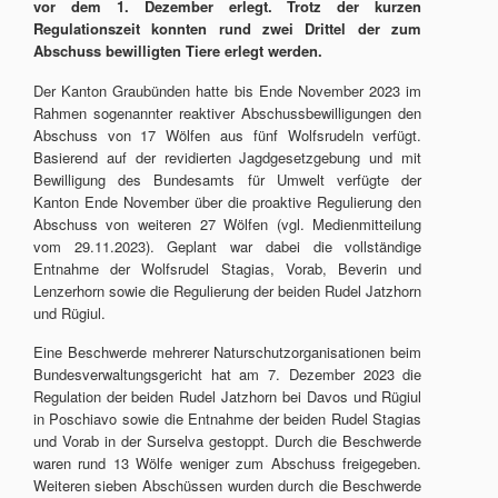
vor dem 1. Dezember erlegt. Trotz der kurzen
Regulationszeit konnten rund zwei Drittel der zum
Abschuss bewilligten Tiere erlegt werden.
Der Kanton Graubünden hatte bis Ende November 2023 im
Rahmen sogenannter reaktiver Abschussbewilligungen den
Abschuss von 17 Wölfen aus fünf Wolfsrudeln verfügt.
Basierend auf der revidierten Jagdgesetzgebung und mit
Bewilligung des Bundesamts für Umwelt verfügte der
Kanton Ende November über die proaktive Regulierung den
Abschuss von weiteren 27 Wölfen (vgl. Medienmitteilung
vom 29.11.2023). Geplant war dabei die vollständige
Entnahme der Wolfsrudel Stagias, Vorab, Beverin und
Lenzerhorn sowie die Regulierung der beiden Rudel Jatzhorn
und Rügiul.
Eine Beschwerde mehrerer Naturschutzorganisationen beim
Bundesverwaltungsgericht hat am 7. Dezember 2023 die
Regulation der beiden Rudel Jatzhorn bei Davos und Rügiul
in Poschiavo sowie die Entnahme der beiden Rudel Stagias
und Vorab in der Surselva gestoppt. Durch die Beschwerde
waren rund 13 Wölfe weniger zum Abschuss freigegeben.
Weiteren sieben Abschüssen wurden durch die Beschwerde