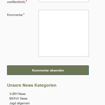
*
veröffentlicht)
Pflichtfeld
*
Kommentar
Kommentar absenden
Unsere News Kategorien
Navigation
VJBH News
überspringen
BKPJV News
Jagd allgemein