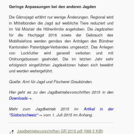
Geringe Anpassungen bei den anderen Jagden
Die Gämsjagd erfährt nur wenige Änderungen. Regional wird
in Mittelbünden die Jagd auf weibliche Tiere reduziert und
im Val Müstair die Höhenlimite angehoben. Die Jagdzeiten
für die Hochjagd 2016 sowie der Gebrauch des
Mobiltelefons werden gemäss den Anträgen des Bündner
Kantonalen Patentjäger-Verbandes umgesetzt. Das Anlegen
von Lockfutter wird generell verboten und mit
Ordnungsbussen geahndet. Die im letzten Jahr sehr
erfolgreich eingeführten Jagdsektoren haben sich bewährt
und werden weitergeführt.
Quelle: Amt für Jagd und Fischerei Graubünden.
Hier geht es zu den Jagdbetriebsvorschriften 2015 in den
Downloads→
.
Mehr zum Jagdbetrieb 2015 im
Artikel in der
"Südostschweiz"→
vom 1. Juli 2015 im Anhang.
Jagdbetriebsvorschriften GR 2015.pdf
(568,5 KiB)