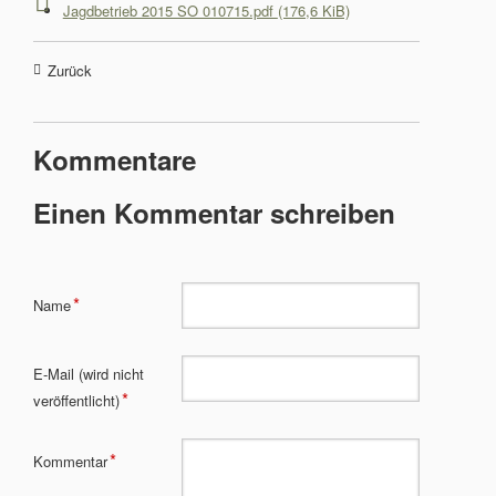
Jagdbetrieb 2015 SO 010715.pdf
(176,6 KiB)
Zurück
Kommentare
Einen Kommentar schreiben
Pflichtfeld
*
Name
Pflichtfeld
E-Mail (wird nicht
*
veröffentlicht)
Pflichtfeld
*
Kommentar