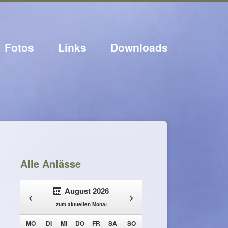
Fotos
Links
Downloads
Alle Anlässe
August 2026
<
>
zum aktuellen Monat
NTAG
ENSTAG
TTWOCH
NNERSTAG
EITAG
MSTAG
NNTAG
MO
DI
MI
DO
FR
SA
SO