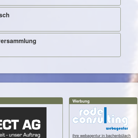
sch
lversammlung
Werbung
ihre webagentur in bachenbülach