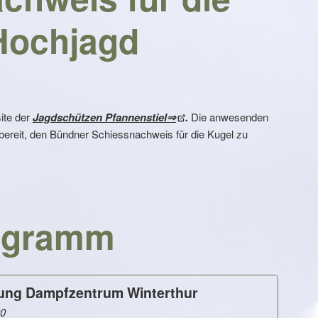
Hochjagd
ite der
Jagdschützen Pfannenstiel⇒
.
Die anwesenden
ereit, den Bündner Schiessnachweis für die Kugel zu
ogramm
ung Dampfzentrum Winterthur
00