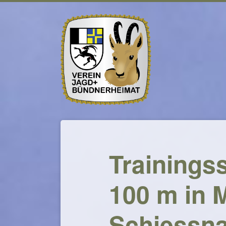
Navigation
überspringen
Trainings
100 m in M
Schiessna