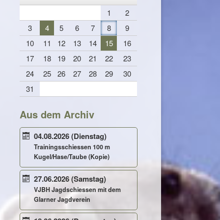
1
2
3
4
5
6
7
8
9
10
11
12
13
14
15
16
17
18
19
20
21
22
23
24
25
26
27
28
29
30
31
Aus dem Archiv
04.08.2026
(Dienstag)
Trainingsschiessen 100 m
Kugel/Hase/Taube (Kopie)
27.06.2026
(Samstag)
VJBH Jagdschiessen mit dem
Glarner Jagdverein