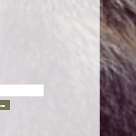
riffe
hen