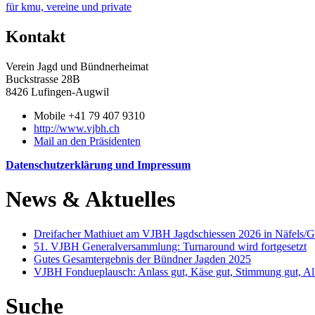
für kmu, vereine und private
Kontakt
Verein Jagd und Bündnerheimat
Buckstrasse 28B
8426 Lufingen-Augwil
Mobile +41 79 407 9310
http://www.vjbh.ch
Mail an den Präsidenten
Datenschutzerklärung und Impressum
News & Aktuelles
Dreifacher Mathiuet am VJBH Jagdschiessen 2026 in Näfels/
51. VJBH Generalversammlung: Turnaround wird fortgesetzt
Gutes Gesamtergebnis der Bündner Jagden 2025
VJBH Fondueplausch: Anlass gut, Käse gut, Stimmung gut, All
Suche