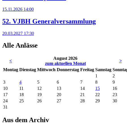
15.11.2026
14:00
52. VJBH Generalversammlung
20.03.2027
17:30
Alle Anlässe
August 2026
<
>
zum aktuellen Monat
Mo
ntag
Di
enstag
Mi
ttwoch
Do
nnerstag
Fr
eitag
Sa
mstag
So
nnta
1
2
3
4
5
6
7
8
9
10
11
12
13
14
15
16
17
18
19
20
21
22
23
24
25
26
27
28
29
30
31
Aus dem Archiv