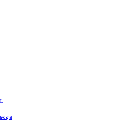
GL
es gut